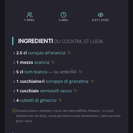
1 PERS.
3 MIN.
8,911 VUES
INGREDIENTI
DU COCKTAIL ST LUCIA
2.5 cl
curaçao all'arancia
1 mezzo
arancia
5 cl
rum bianco
— ou ambrÃ©
1 cucchiaino/i
sciroppo di granatina
1 cucchiaio
vermouth secco
4
cubetti di ghiaccio
Certains liens « acheter » sont des liens affiliés Amazon : si vous
achetez via ces liens, nous percevons une commission, sans surcoût
pour vous.