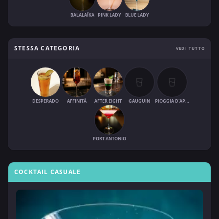
BALALAÏKA
PINK LADY
BLUE LADY
STESSA CATEGORIA
VEDI TUTTO
DESPERADO
AFFINITÀ
AFTER EIGHT
GAUGUIN
PIOGGIA D'APRILE
PORT ANTONIO
COCKTAIL CASUALE