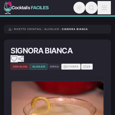
Cocktails
FACILES
RICETTE COCKTAIL
ALCOLICO
SIGNORA BIANCA
SIGNORA BIANCA
CON ALCOL
ALCOLICO
AFRICA
STAMPA
QR