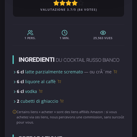
VALUTAZIONE 3.7/5 (84 VOTES)
1 PERS.
1 MIN.
25,563 VUES
INGREDIENTI
DU COCKTAIL RUSSO BIANCO
6 cl
latte parzialmente scremato
— ou crÃ¨me
6 cl
liquore al caffè
6 cl
vodka
2
cubetti di ghiaccio
Certains liens « acheter » sont des liens affiliés Amazon : si vous
achetez via ces liens, nous percevons une commission, sans surcoût
pour vous.