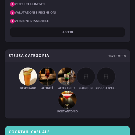
PREFERITI ILLIMITATI
2
VALUTAZIONI E RECENSIONI
3
VERSIONE STAMPABILE
4
ACCEDI
STESSA CATEGORIA
VEDI TUTTO
DESPERADO
AFFINITÀ
AFTER EIGHT
GAUGUIN
PIOGGIA D'APRILE
PORT ANTONIO
COCKTAIL CASUALE