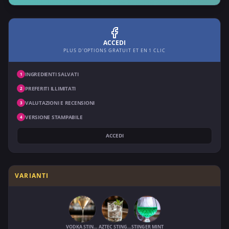
ACCEDI
PLUS D'OPTIONS GRATUIT ET EN 1 CLIC
INGREDIENTI SALVATI
1
PREFERITI ILLIMITATI
2
VALUTAZIONI E RECENSIONI
3
VERSIONE STAMPABILE
4
ACCEDI
VARIANTI
VODKA STINGER
AZTEC STINGER
STINGER MINT