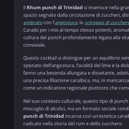
Il
Rhum punch di Trinidad
si inserisce nella gr
spazio segnato dalla circolazione di zuccheri, dist
ambrato
con l’
angostura
, lo
sciroppo di zuccher
Caraibi per i mix al tempo stesso potenti, aromatic
cultura del punch profondamente legata alla vita
conviviale.
Questo cocktail si distingue per un equilibrio se
speziato dell’angostura, l’acidità del lime e la do
fanno una bevanda allungata e dissetante, adatta 
una precisa filiazione caraibica, ma, in mancan
come un indicatore regionale piuttosto che come
Nel suo contesto culturale, questo tipo di punch 
miscuglio di alcolici, ma un formato sociale condi
punch di Trinidad
incarna così un’estetica carai
radicato nella storia del rum e dello zucchero.