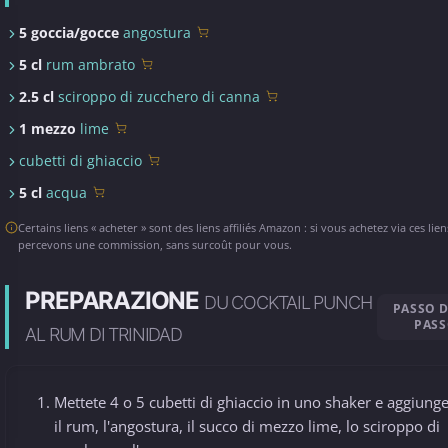
5 goccia/gocce
angostura
5 cl
rum ambrato
2.5 cl
sciroppo di zucchero di canna
1 mezzo
lime
cubetti di ghiaccio
5 cl
acqua
Certains liens « acheter » sont des liens affiliés Amazon : si vous achetez via ces lie
percevons une commission, sans surcoût pour vous.
PREPARAZIONE
DU COCKTAIL PUNCH
PASSO 
PAS
AL RUM DI TRINIDAD
Mettete 4 o 5 cubetti di ghiaccio in uno shaker e aggiung
il rum, l'angostura, il succo di mezzo lime, lo sciroppo di