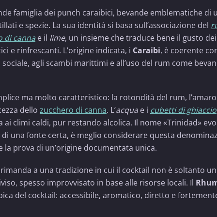
ande famiglia dei punch caraibici, bevande emblematiche di 
illati e spezie. La sua identità si basa sull’associazione del
r
o di canna
e il
lime
, un insieme che traduce bene il gusto dei
i e rinfrescanti. L’origine indicata, i
Caraibi
, è coerente co
 sociale, agli scambi marittimi e all’uso del rum come beva
mplice ma molto caratteristico: la rotondità del rum, l’amaro
lcezza dello
zucchero di canna
. L’
acqua
e i
cubetti di ghiaccio
ai climi caldi, pur restando alcolica. Il nome «Trinidad» ev
za di una fonte certa, è meglio considerare questa denomina
 la prova di un’origine documentata unica.
rimanda a una tradizione in cui il cocktail non è soltanto un
viso, spesso improvvisato in base alle risorse locali. Il
Rhu
bica del cocktail: accessibile, aromatico, diretto e fortement