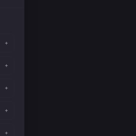
+
+
+
+
+