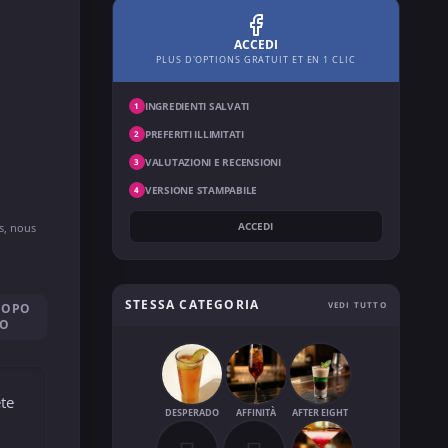
ACCEDI
PLUS D'OPTIONS GRATUIT ET EN 1 CLIC
INGREDIENTI SALVATI
1
PREFERITI ILLIMITATI
2
VALUTAZIONI E RECENSIONI
3
VERSIONE STAMPABILE
4
ACCEDI
ns, nous
STESSA CATEGORIA
VEDI TUTTO
DOPO
SO
ete
DESPERADO
AFFINITÀ
AFTER EIGHT