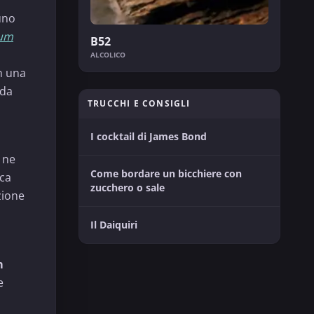
uno
um
B52
ALCOLICO
n una
nda
TRUCCHI E CONSIGLI
I cocktail di James Bond
ne
Come bordare un bicchiere con
oca
zucchero o sale
zione
Il Daiquiri
m
e