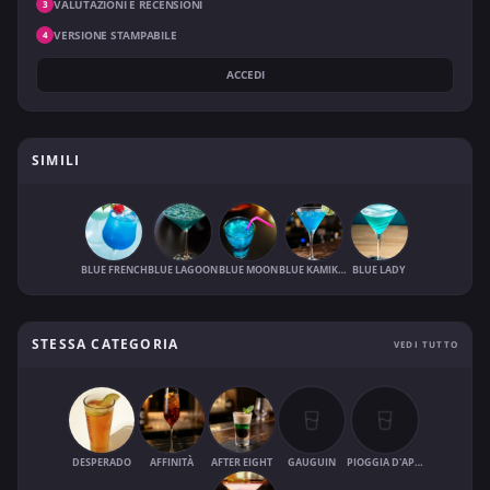
VALUTAZIONI E RECENSIONI
3
VERSIONE STAMPABILE
4
ACCEDI
SIMILI
BLUE FRENCH
BLUE LAGOON
BLUE MOON
BLUE KAMIKAZE
BLUE LADY
STESSA CATEGORIA
VEDI TUTTO
DESPERADO
AFFINITÀ
AFTER EIGHT
GAUGUIN
PIOGGIA D'APRILE