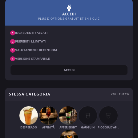
ACCEDI
PLUS D'OPTIONS GRATUIT ET EN 1 CLIC
INGREDIENTI SALVATI
1
PREFERITI ILLIMITATI
2
VALUTAZIONI E RECENSIONI
3
VERSIONE STAMPABILE
4
ACCEDI
STESSA CATEGORIA
VEDI TUTTO
DESPERADO
AFFINITÀ
AFTER EIGHT
GAUGUIN
PIOGGIA D'APRILE