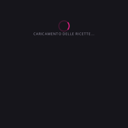
3.6
3.0
4.1
4.5
3.7
CARICAMENTO DELLE RICETTE...