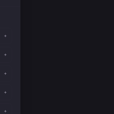
+
+
+
+
+