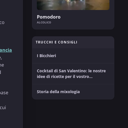
Pomodoro
ico
ALCOLICO
TRUCCHI E CONSIGLI
ancia
I Bicchieri
,
che
Cocktail di San Valentino: le nostre
d
idee di ricette per il vostro
momento tra innamorati
Storia della mixologia
base
cui