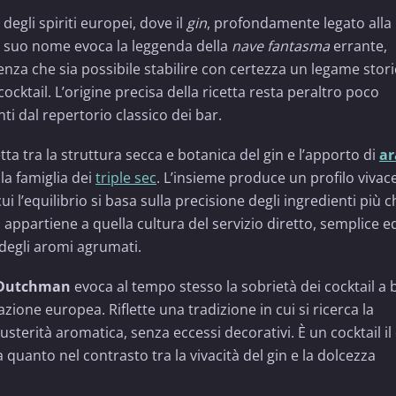
degli spiriti europei, dove il
gin
, profondamente legato alla
Il suo nome evoca la leggenda della
nave fantasma
errante,
nza che sia possibile stabilire con certezza un legame stor
ocktail. L’origine precisa della ricetta resta peraltro poco
i dal repertorio classico dei bar.
tta tra la struttura secca e botanica del gin e l’apporto di
ar
la famiglia dei
triple sec
. L’insieme produce un profilo vivace
cui l’equilibrio si basa sulla precisione degli ingredienti più 
, appartiene a quella cultura del servizio diretto, semplice e
e degli aromi agrumati.
 Dutchman
evoca al tempo stesso la sobrietà dei cocktail a 
azione europea. Riflette una tradizione in cui si ricerca la
usterità aromatica, senza eccessi decorativi. È un cocktail il 
a quanto nel contrasto tra la vivacità del gin e la dolcezza