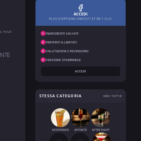
ACCEDI
PLUS D'OPTIONS GRATUIT ET EN 1 CLIC
ns, nous
INGREDIENTI SALVATI
1
PREFERITI ILLIMITATI
2
VALUTAZIONI E RECENSIONI
3
ANTE
VERSIONE STAMPABILE
4
ACCEDI
STESSA CATEGORIA
VEDI TUTTO
DESPERADO
AFFINITÀ
AFTER EIGHT