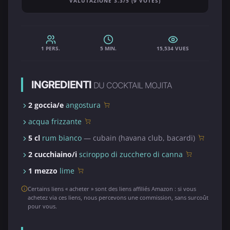
VALUTAZIONE 3.3/5 (9 VOTES)
1 PERS.
5 MIN.
15,534 VUES
INGREDIENTI
DU COCKTAIL MOJITA
2 goccia/e
angostura
acqua frizzante
5 cl
rum bianco
— cubain (havana club, bacardi)
2 cucchiaino/i
sciroppo di zucchero di canna
1 mezzo
lime
Certains liens « acheter » sont des liens affiliés Amazon : si vous
achetez via ces liens, nous percevons une commission, sans surcoût
pour vous.