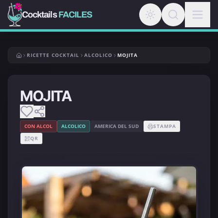
Cocktails
FACILES
RICETTE COCKTAIL
ALCOLICO
MOJITA
MOJITA
CON ALCOL
ALCOLICO
AMERICA DEL SUD
STAMPA
QR