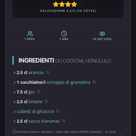
VALUTAZIONE 4.2/5 (18 VOTES)
1 PERS.
1 MIN.
10,592 VUES
INGREDIENTI
DU COCKTAIL HONOLULU
2.5 cl
arancia
1 cucchiaino/i
sciroppo di granatina
7.5 cl
gin
2.5 cl
limone
cubetti di ghiaccio
2.5 cl
succo d'ananas
Certains liens « acheter » sont des liens affiliés Amazon : si vous