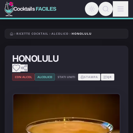
Cocktails
FACILES
RICETTE COCKTAIL
ALCOLICO
HONOLULU
HONOLULU
CON ALCOL
ALCOLICO
STATI UNITI
STAMPA
QR