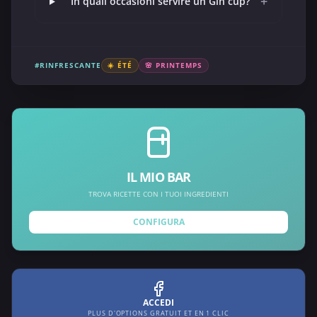
+
In quali occasioni servire un Gin cup?
#RINFRESCANTE
☀️ ÉTÉ
🌸 PRINTEMPS
IL MIO BAR
TROVA RICETTE CON I TUOI INGREDIENTI
CONFIGURA
ACCEDI
PLUS D'OPTIONS GRATUIT ET EN 1 CLIC