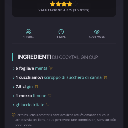
VALUTAZIONE 4.0/5 (3 VOTES)
1 PERS.
1 MIN.
7,708 VUES
INGREDIENTI
DU COCKTAIL GIN CUP
5 foglia/e
menta
1 cucchiaino/i
sciroppo di zucchero di canna
7.5 cl
gin
1 mezzo
limone
ghiaccio tritato
Certains liens « acheter » sont des liens affiliés Amazon : si vous
achetez via ces liens, nous percevons une commission, sans surcoût
pour vous.