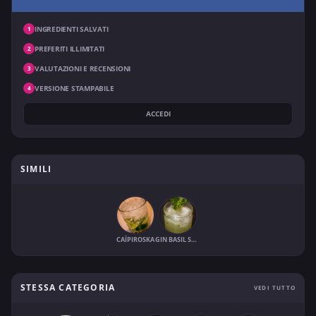
INGREDIENTI SALVATI
1
PREFERITI ILLIMITATI
2
VALUTAZIONI E RECENSIONI
3
VERSIONE STAMPABILE
4
ACCEDI
SIMILI
CAÏPIROSKA
GIN BASIL SMASH
STESSA CATEGORIA
VEDI TUTTO