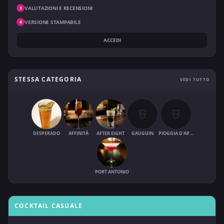
VALUTAZIONI E RECENSIONI
3
VERSIONE STAMPABILE
4
ACCEDI
STESSA CATEGORIA
VEDI TUTTO
DESPERADO
AFFINITÀ
AFTER EIGHT
GAUGUIN
PIOGGIA D'APRILE
PORT ANTONIO
COCKTAIL CASUALE