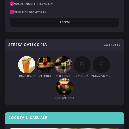
VALUTAZIONI E RECENSIONI
3
VERSIONE STAMPABILE
4
ACCEDI
STESSA CATEGORIA
VEDI TUTTO
DESPERADO
AFFINITÀ
AFTER EIGHT
GAUGUIN
PIOGGIA D'APRILE
PORT ANTONIO
COCKTAIL CASUALE