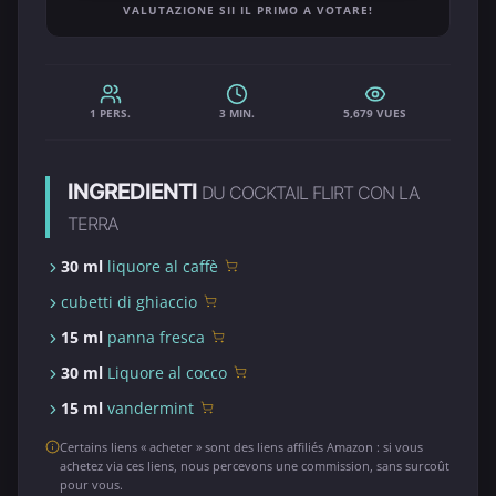
VALUTAZIONE SII IL PRIMO A VOTARE!
1 PERS.
3 MIN.
5,679 VUES
INGREDIENTI
DU COCKTAIL FLIRT CON LA
TERRA
30 ml
liquore al caffè
cubetti di ghiaccio
15 ml
panna fresca
30 ml
Liquore al cocco
15 ml
vandermint
Certains liens « acheter » sont des liens affiliés Amazon : si vous
achetez via ces liens, nous percevons une commission, sans surcoût
pour vous.