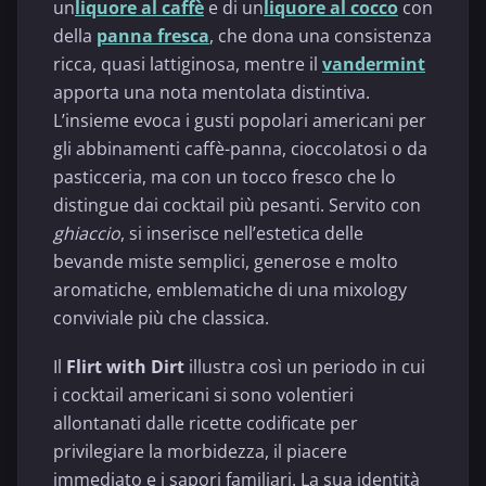
un
liquore al caffè
e di un
liquore al cocco
con
della
panna fresca
, che dona una consistenza
ricca, quasi lattiginosa, mentre il
vandermint
apporta una nota mentolata distintiva.
L’insieme evoca i gusti popolari americani per
gli abbinamenti caffè-panna, cioccolatosi o da
pasticceria, ma con un tocco fresco che lo
distingue dai cocktail più pesanti. Servito con
ghiaccio
, si inserisce nell’estetica delle
bevande miste semplici, generose e molto
aromatiche, emblematiche di una mixology
conviviale più che classica.
Il
Flirt with Dirt
illustra così un periodo in cui
i cocktail americani si sono volentieri
allontanati dalle ricette codificate per
privilegiare la morbidezza, il piacere
immediato e i sapori familiari. La sua identità