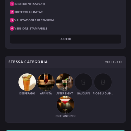
INGREDIENTI SALVATI
1
PREFERITI ILLIMITATI
2
VALUTAZIONI E RECENSIONI
3
VERSIONE STAMPABILE
4
ACCEDI
STESSA CATEGORIA
VEDI TUTTO
DESPERADO
AFFINITÀ
AFTER EIGHT
GAUGUIN
PIOGGIA D'APRILE
PORT ANTONIO