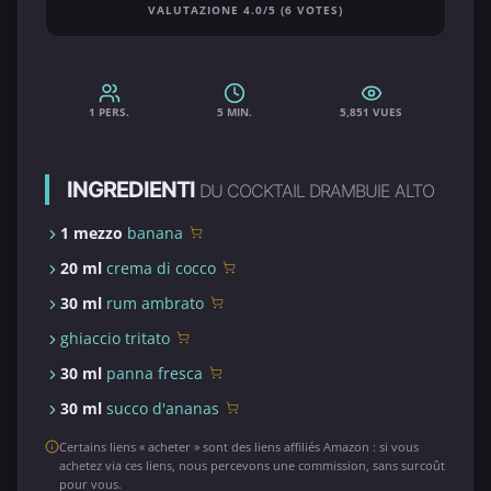
VALUTAZIONE 4.0/5 (6 VOTES)
1 PERS.
5 MIN.
5,851 VUES
INGREDIENTI
DU COCKTAIL DRAMBUIE ALTO
1 mezzo
banana
20 ml
crema di cocco
30 ml
rum ambrato
ghiaccio tritato
30 ml
panna fresca
30 ml
succo d'ananas
Certains liens « acheter » sont des liens affiliés Amazon : si vous
achetez via ces liens, nous percevons une commission, sans surcoût
pour vous.