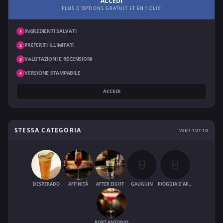
ACCEDI
PLUS D'OPTIONS GRATUIT ET EN 1 CLIC
INGREDIENTI SALVATI
1
PREFERITI ILLIMITATI
2
VALUTAZIONI E RECENSIONI
3
VERSIONE STAMPABILE
4
ACCEDI
STESSA CATEGORIA
VEDI TUTTO
DESPERADO
AFFINITÀ
AFTER EIGHT
GAUGUIN
PIOGGIA D'APRILE
PORT ANTONIO