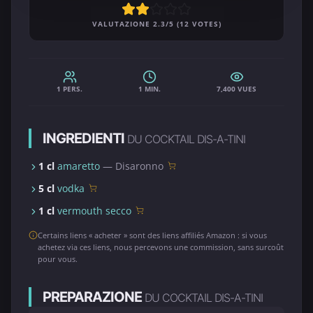
VALUTAZIONE 2.3/5 (12 VOTES)
1 PERS.
1 MIN.
7,400 VUES
INGREDIENTI
DU COCKTAIL DIS-A-TINI
1 cl
amaretto
— Disaronno
5 cl
vodka
1 cl
vermouth secco
Certains liens « acheter » sont des liens affiliés Amazon : si vous
achetez via ces liens, nous percevons une commission, sans surcoût
pour vous.
PREPARAZIONE
DU COCKTAIL DIS-A-TINI