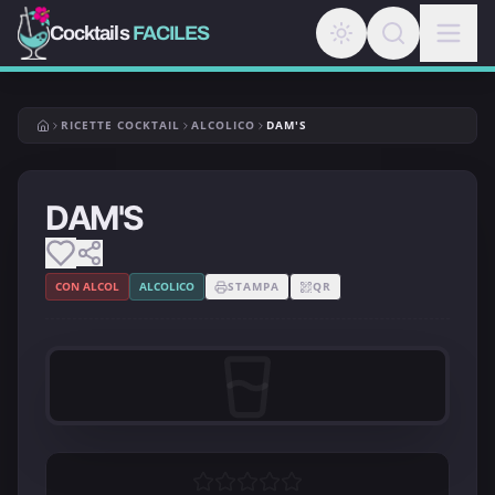
Cocktails
FACILES
RICETTE COCKTAIL
ALCOLICO
DAM'S
DAM'S
CON ALCOL
ALCOLICO
STAMPA
QR