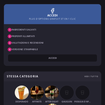
ACCEDI
PLUS D'OPTIONS GRATUIT ET EN 1 CLIC
INGREDIENTI SALVATI
1
PREFERITI ILLIMITATI
2
VALUTAZIONI E RECENSIONI
3
VERSIONE STAMPABILE
4
ACCEDI
STESSA CATEGORIA
VEDI TUTTO
DESPERADO
AFFINITÀ
AFTER EIGHT
GAUGUIN
PIOGGIA D'APRILE