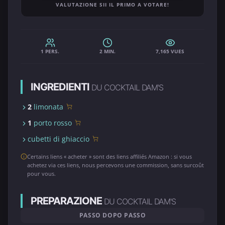
VALUTAZIONE SII IL PRIMO A VOTARE!
1 PERS.
2 MIN.
7,165 VUES
INGREDIENTI
DU COCKTAIL DAM'S
2
limonata
1
porto rosso
cubetti di ghiaccio
Certains liens « acheter » sont des liens affiliés Amazon : si vous
achetez via ces liens, nous percevons une commission, sans surcoût
pour vous.
PREPARAZIONE
DU COCKTAIL DAM'S
PASSO DOPO PASSO