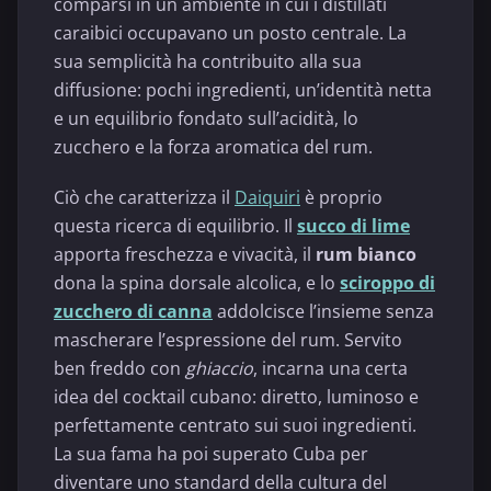
comparsi in un ambiente in cui i distillati
caraibici occupavano un posto centrale. La
sua semplicità ha contribuito alla sua
diffusione: pochi ingredienti, un’identità netta
e un equilibrio fondato sull’acidità, lo
zucchero e la forza aromatica del rum.
Ciò che caratterizza il
Daiquiri
è proprio
questa ricerca di equilibrio. Il
succo di lime
apporta freschezza e vivacità, il
rum bianco
dona la spina dorsale alcolica, e lo
sciroppo di
zucchero di canna
addolcisce l’insieme senza
mascherare l’espressione del rum. Servito
ben freddo con
ghiaccio
, incarna una certa
idea del cocktail cubano: diretto, luminoso e
perfettamente centrato sui suoi ingredienti.
La sua fama ha poi superato Cuba per
diventare uno standard della cultura del