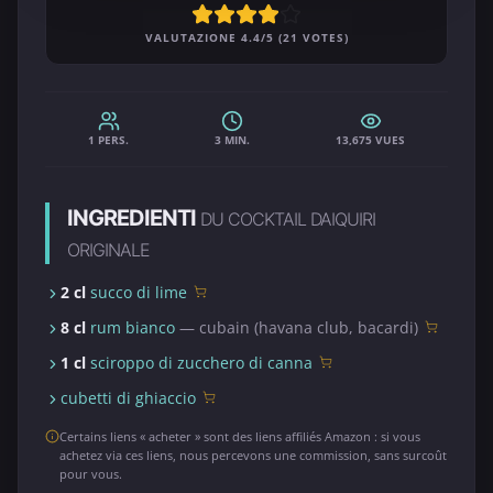
VALUTAZIONE 4.4/5 (21 VOTES)
1 PERS.
3 MIN.
13,675 VUES
INGREDIENTI
DU COCKTAIL DAIQUIRI
ORIGINALE
2 cl
succo di lime
8 cl
rum bianco
— cubain (havana club, bacardi)
1 cl
sciroppo di zucchero di canna
cubetti di ghiaccio
Certains liens « acheter » sont des liens affiliés Amazon : si vous
achetez via ces liens, nous percevons une commission, sans surcoût
pour vous.