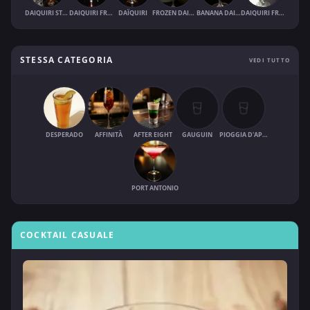
DAIQUIRI STRAWBERRY
DAIQUIRI FRAISE MENTHE
DAÏQUIRI
FROZEN DAIQUIRI
BANANA DAIQUIRI (FROZEN)
DAIQUIRI FRAISE
STESSA CATEGORIA
VEDI TUTTO
DESPERADO
AFFINITÀ
AFTER EIGHT
GAUGUIN
PIOGGIA D'APRILE
PORT ANTONIO
COCKTAIL CASUALE