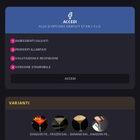
ACCEDI
PLUS D'OPTIONS GRATUIT ET EN 1 CLIC
INGREDIENTI SALVATI
1
PREFERITI ILLIMITATI
2
VALUTAZIONI E RECENSIONI
3
VERSIONE STAMPABILE
4
ACCEDI
VARIANTI
DAIQUIRI FRAISE MENTHE
FROZEN DAIQUIRI
BANANA DAIQUIRI (FROZEN)
DAIQUIRI FRAISE