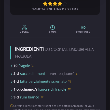
VALUTAZIONE 4.0/5 (12 VOTES)
2 PERS.
3 MIN.
9,068 VUES
INGREDIENTI
DU COCKTAIL DAIQUIRI ALLA
FRAGOLA
10
fragole
3 cl
succo di limoni
— (vert ou jaune)
6 cl
latte parzialmente scremato
1 cucchiaino/i
liquore di fragole
9 cl
rum bianco
Certains liens « acheter » sont des liens affiliés Amazon : si vous
achetez via ces liens, nous percevons une commission, sans surcoût