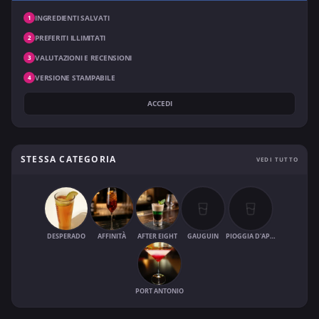
INGREDIENTI SALVATI
1
PREFERITI ILLIMITATI
2
VALUTAZIONI E RECENSIONI
3
VERSIONE STAMPABILE
4
ACCEDI
STESSA CATEGORIA
VEDI TUTTO
DESPERADO
AFFINITÀ
AFTER EIGHT
GAUGUIN
PIOGGIA D'APRILE
PORT ANTONIO