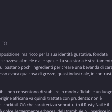
ITO
posizione, ma ricco per la sua identità gustativa, fondata
e scozzese al miele e alle spezie. La sua storia è strettament
in cui bastano pochi ingredienti per creare una bevanda di car
esso evoca qualcosa di grezzo, quasi industriale, in contras
onibili non consentono di stabilire in modo affidabile un luog
n’origine africana va quindi trattata con prudenza: non è
cocktail. Ciò che caratterizza soprattutto il Rusty Nail è il
ità dolce, leggermente erbacea, del Drambuie. Si inserisce in