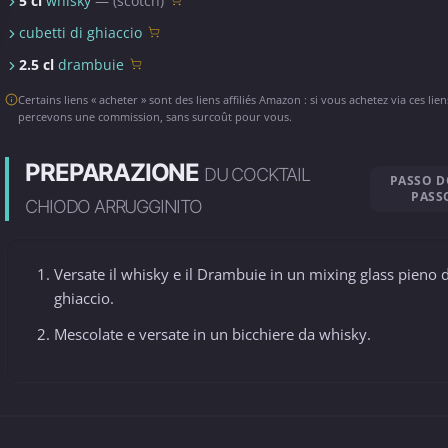
5 cl
whisky
— (scotch)
cubetti di ghiaccio
2.5 cl
drambuie
Certains liens « acheter » sont des liens affiliés Amazon : si vous achetez via ces lie
percevons une commission, sans surcoût pour vous.
PREPARAZIONE
DU COCKTAIL
PASSO 
PASS
CHIODO ARRUGGINITO
Versate il whisky e il Drambuie in un mixing glass pieno d
ghiaccio.
Mescolate e versate in un bicchiere da whisky.