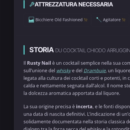
ATTREZZATURA NECESSARIA
Bicchiere Old Fashioned
Agitatore
STORIA
DU COCKTAIL CHIODO ARRUGGIN
Il
Rusty Nail
è un cocktail semplice nella sua com
sull’unione del
whisky
e del
Drambuie
, un liquor
legata alla cultura dei cocktail corti e potenti, 
calda e nettamente segnata dall’alcol. Il nome st
la dolcezza aromatica apportata dal liquore.
La sua origine precisa è
incerta
, e le fonti disp
una data di nascita definitivi. L’indicazione di u
solidamente documentata nella storia classica del 
dialogo tra la forza secca del whisky e la rotond