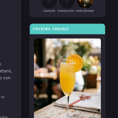
GAUGUIN
PIOGGIA D'APRILE
PORT ANTONIO
COCKTAIL CASUALE
e
attere,
to con
o o
 una