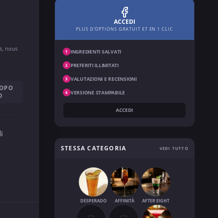
ACCEDI
PLUS D'OPTIONS GRATUIT ET EN 1 CLIC
ns, nous
INGREDIENTI SALVATI
1
PREFERITI ILLIMITATI
2
VALUTAZIONI E RECENSIONI
3
DOPO
VERSIONE STAMPABILE
4
O
ACCEDI
i
STESSA CATEGORIA
VEDI TUTTO
DESPERADO
AFFINITÀ
AFTER EIGHT