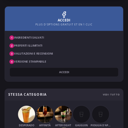
ACCEDI
PLUS D'OPTIONS GRATUIT ET EN 1 CLIC
INGREDIENTI SALVATI
1
PREFERITI ILLIMITATI
2
VALUTAZIONI E RECENSIONI
3
VERSIONE STAMPABILE
4
ACCEDI
STESSA CATEGORIA
VEDI TUTTO
DESPERADO
AFFINITÀ
AFTER EIGHT
GAUGUIN
PIOGGIA D'APRILE