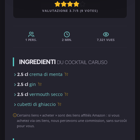
VALUTAZIONE 3.7/5 (9 VOTES)
1 PERS.
2 MIN.
7,321 VUES
INGREDIENTI
DU COCKTAIL CARUSO
2.5 cl
crema di menta
2.5 cl
gin
2.5 cl
vermouth secco
cubetti di ghiaccio
Certains liens « acheter » sont des liens affiliés Amazon : si vous
achetez via ces liens, nous percevons une commission, sans surcoût
pour vous.