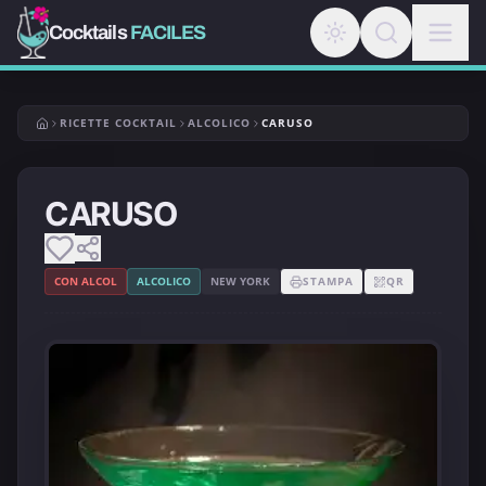
Cocktails
FACILES
RICETTE COCKTAIL
ALCOLICO
CARUSO
CARUSO
CON ALCOL
ALCOLICO
NEW YORK
STAMPA
QR