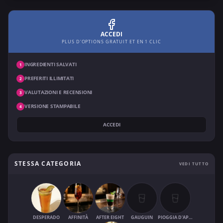
ACCEDI
PLUS D'OPTIONS GRATUIT ET EN 1 CLIC
INGREDIENTI SALVATI
1
PREFERITI ILLIMITATI
2
VALUTAZIONI E RECENSIONI
3
VERSIONE STAMPABILE
4
ACCEDI
STESSA CATEGORIA
VEDI TUTTO
DESPERADO
AFFINITÀ
AFTER EIGHT
GAUGUIN
PIOGGIA D'APRILE