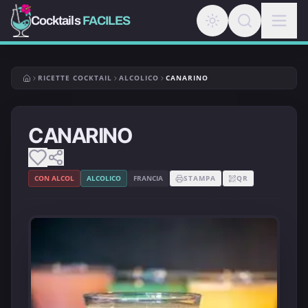
Cocktails
FACILES
RICETTE COCKTAIL
ALCOLICO
CANARINO
CANARINO
CON ALCOL
ALCOLICO
FRANCIA
STAMPA
QR