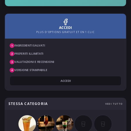
ACCEDI
PLUS D'OPTIONS GRATUIT ET EN 1 CLIC
INGREDIENTI SALVATI
1
PREFERITI ILLIMITATI
2
VALUTAZIONI E RECENSIONI
3
VERSIONE STAMPABILE
4
ACCEDI
STESSA CATEGORIA
VEDI TUTTO