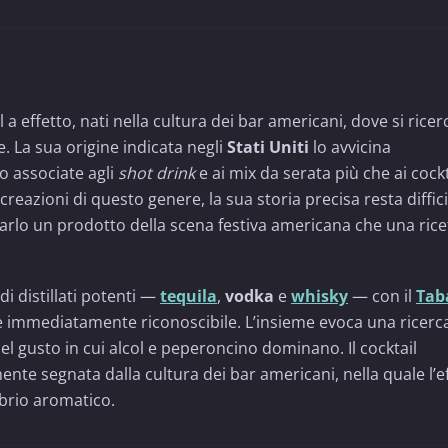
l a effetto, nati nella cultura dei bar americani, dove si ricer
e. La sua origine indicata negli
Stati Uniti
lo avvicina
so associate agli
shot drink
e ai mix da serata più che ai cockt
eazioni di questo genere, la sua storia precisa resta diffici
rarlo un prodotto della scena festiva americana che una rice
di distillati potenti —
tequila
,
vodka
e
whisky
— con il
Tab
 immediatamente riconoscibile. L’insieme evoca una ricerca
l gusto in cui alcol e peperoncino dominano. Il cocktail
ente segnata dalla cultura dei bar americani, nella quale l’e
ibrio aromatico.