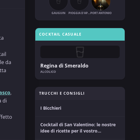
GAUGUIN
PIOGGIA D'APRILE
PORT ANTONIO
COCKTAIL CASUALE
ca
ail
le da
Regina di Smeraldo
tta
ALCOLICO
asco
,
TRUCCHI E CONSIGLI
 di
I Bicchieri
ffetto
Cocktail di San Valentino: le nostre
idee di ricette per il vostro
momento tra innamorati