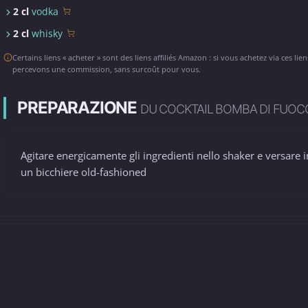
2 cl
vodka
2 cl
whisky
Certains liens « acheter » sont des liens affiliés Amazon : si vous achetez via ces lie
percevons une commission, sans surcoût pour vous.
PREPARAZIONE
DU COCKTAIL BOMBA DI FUOC
Agitare energicamente gli ingredienti nello shaker e versare i
un bicchiere old-fashioned