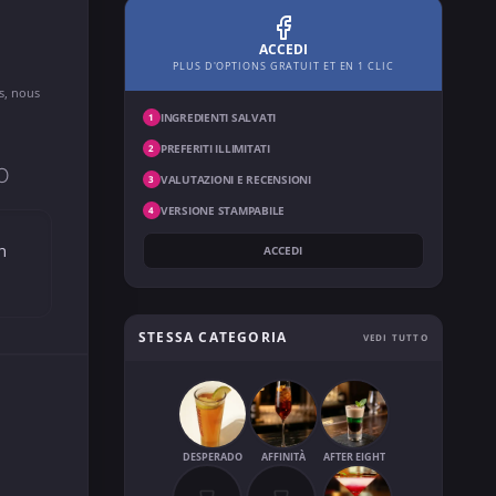
ACCEDI
PLUS D'OPTIONS GRATUIT ET EN 1 CLIC
ns, nous
INGREDIENTI SALVATI
1
PREFERITI ILLIMITATI
2
O
VALUTAZIONI E RECENSIONI
3
VERSIONE STAMPABILE
4
n
ACCEDI
STESSA CATEGORIA
VEDI TUTTO
DESPERADO
AFFINITÀ
AFTER EIGHT