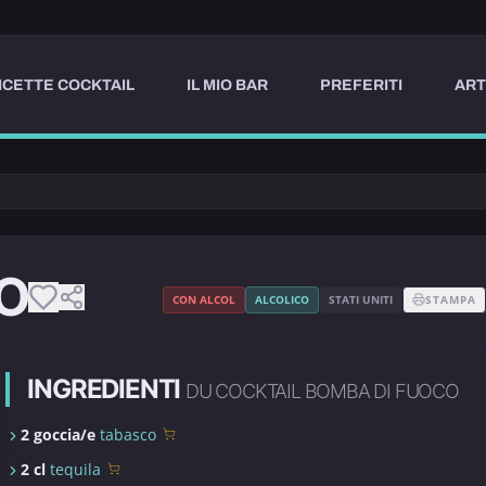
ICETTE COCKTAIL
IL MIO BAR
PREFERITI
ART
O
CON ALCOL
ALCOLICO
STATI UNITI
STAMPA
INGREDIENTI
DU COCKTAIL BOMBA DI FUOCO
2 goccia/e
tabasco
2 cl
tequila