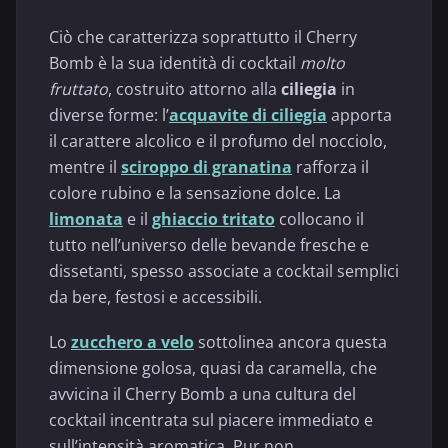
Ciò che caratterizza soprattutto il Cherry
Bomb è la sua identità di cocktail
molto
fruttato
, costruito attorno alla
ciliegia
in
diverse forme: l’
acquavite di ciliegia
apporta
il carattere alcolico e il profumo del nocciolo,
mentre il
sciroppo di granatina
rafforza il
colore rubino e la sensazione dolce. La
limonata
e il
ghiaccio tritato
collocano il
tutto nell’universo delle bevande fresche e
dissetanti, spesso associate a cocktail semplici
da bere, festosi e accessibili.
Lo
zucchero a velo
sottolinea ancora questa
dimensione golosa, quasi da caramella, che
avvicina il Cherry Bomb a una cultura del
cocktail incentrata sul piacere immediato e
sull’intensità aromatica. Pur non