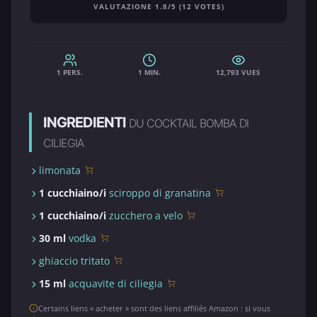
VALUTAZIONE 1.8/5 (12 VOTES)
1 PERS.
1 MIN.
12,793 VUES
INGREDIENTI
DU COCKTAIL BOMBA DI
CILIEGIA
limonata
1 cucchiaino/i
sciroppo di granatina
1 cucchiaino/i
zucchero a velo
30 ml
vodka
ghiaccio tritato
15 ml
acquavite di ciliegia
Certains liens « acheter » sont des liens affiliés Amazon : si vous