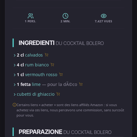
1 PERS.
2 MIN.
7,427 VUES
INGREDIENTI
DU COCKTAIL BOLERO
2 cl
calvados
4 cl
rum bianco
1 cl
vermouth rosso
1 fetta
lime
— pour la dÃ©co
cubetti di ghiaccio
Certains liens « acheter » sont des liens affiliés Amazon : si vous
achetez via ces liens, nous percevons une commission, sans surcoût
pour vous.
PREPARAZIONE
DU COCKTAIL BOLERO