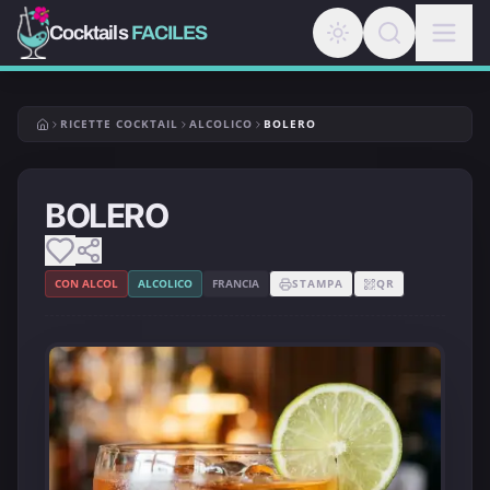
Cocktails
FACILES
RICETTE COCKTAIL
ALCOLICO
BOLERO
BOLERO
CON ALCOL
ALCOLICO
FRANCIA
STAMPA
QR