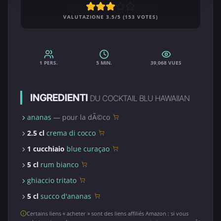
VALUTAZIONE 3.5/5 (153 VOTES)
1 PERS.
5 MIN.
39,068 VUES
INGREDIENTI
DU COCKTAIL BLU HAWAIIAN
ananas
— pour la dÃ©co
2.5 cl
crema di cocco
1 cucchiaio
blue curaçao
5 cl
rum bianco
ghiaccio tritato
5 cl
succo d'ananas
Certains liens « acheter » sont des liens affiliés Amazon : si vous