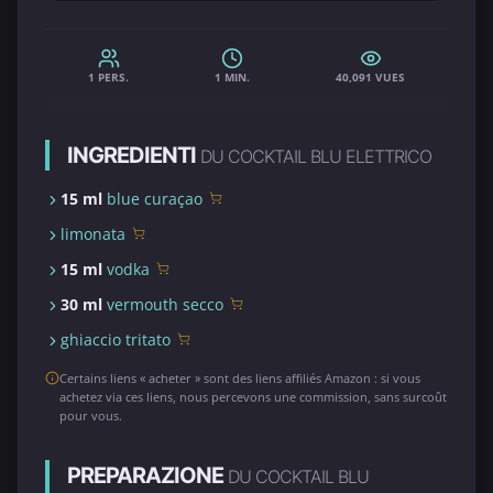
1 PERS.
1 MIN.
40,091 VUES
INGREDIENTI
DU COCKTAIL BLU ELETTRICO
15 ml
blue curaçao
limonata
15 ml
vodka
30 ml
vermouth secco
ghiaccio tritato
Certains liens « acheter » sont des liens affiliés Amazon : si vous
achetez via ces liens, nous percevons une commission, sans surcoût
pour vous.
PREPARAZIONE
DU COCKTAIL BLU