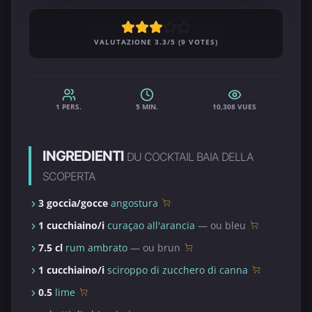
VALUTAZIONE 3.3/5 (9 VOTES)
1 PERS.
5 MIN.
10,308 VUES
INGREDIENTI
DU COCKTAIL BAIA DELLA
SCOPERTA
3 goccia/gocce
angostura
1 cucchiaino/i
curaçao all'arancia
— ou bleu
7.5 cl
rum ambrato
— ou brun
1 cucchiaino/i
sciroppo di zucchero di canna
0.5
lime