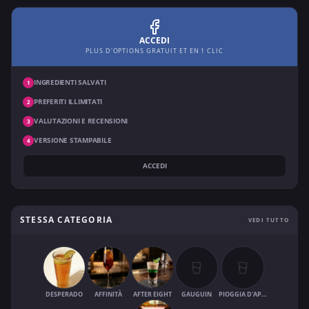
ACCEDI
PLUS D'OPTIONS GRATUIT ET EN 1 CLIC
INGREDIENTI SALVATI
1
PREFERITI ILLIMITATI
2
VALUTAZIONI E RECENSIONI
3
VERSIONE STAMPABILE
4
ACCEDI
STESSA CATEGORIA
VEDI TUTTO
DESPERADO
AFFINITÀ
AFTER EIGHT
GAUGUIN
PIOGGIA D'APRILE