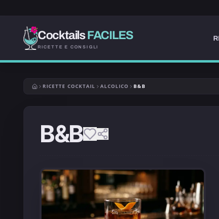
Cocktails
FACILES
R
RICETTE E CONSIGLI
RICETTE COCKTAIL
ALCOLICO
B&B
B&B