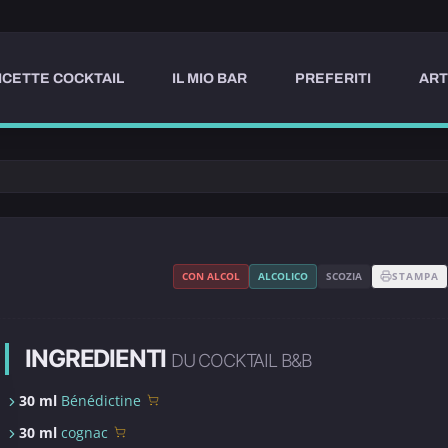
ICETTE COCKTAIL
IL MIO BAR
PREFERITI
ART
CON ALCOL
ALCOLICO
SCOZIA
STAMPA
INGREDIENTI
DU COCKTAIL B&B
30 ml
Bénédictine
30 ml
cognac