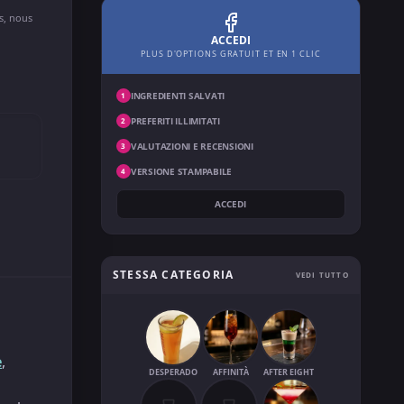
ns, nous
ACCEDI
PLUS D'OPTIONS GRATUIT ET EN 1 CLIC
INGREDIENTI SALVATI
1
PREFERITI ILLIMITATI
2
VALUTAZIONI E RECENSIONI
3
VERSIONE STAMPABILE
4
ACCEDI
STESSA CATEGORIA
VEDI TUTTO
e
,
DESPERADO
AFFINITÀ
AFTER EIGHT