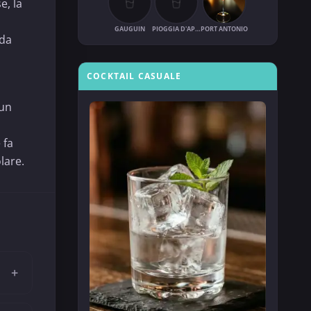
e, la
GAUGUIN
PIOGGIA D'APRILE
PORT ANTONIO
 da
COCKTAIL CASUALE
 un
 fa
lare.
+