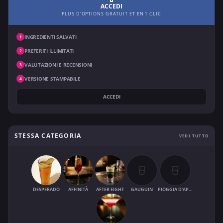
ACCEDI
PLUS D'OPTIONS GRATUIT ET EN 1 CLIC
INGREDIENTI SALVATI
1
PREFERITI ILLIMITATI
2
VALUTAZIONI E RECENSIONI
3
VERSIONE STAMPABILE
4
ACCEDI
STESSA CATEGORIA
VEDI TUTTO
DESPERADO
AFFINITÀ
AFTER EIGHT
GAUGUIN
PIOGGIA D'APRILE