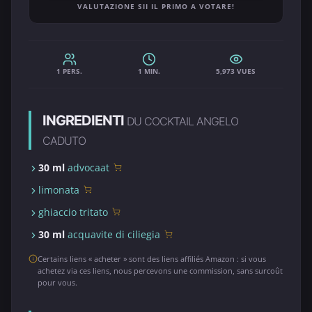
VALUTAZIONE SII IL PRIMO A VOTARE!
1 PERS.
1 MIN.
5,973 VUES
INGREDIENTI
DU COCKTAIL ANGELO
CADUTO
30 ml
advocaat
limonata
ghiaccio tritato
30 ml
acquavite di ciliegia
Certains liens « acheter » sont des liens affiliés Amazon : si vous
achetez via ces liens, nous percevons une commission, sans surcoût
pour vous.