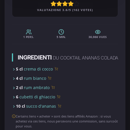
VALUTAZIONE 3.6/5 (162 VOTES)
1 PERS.
5 MIN.
36,066 VUES
INGREDIENTI
DU COCKTAIL ANANAS COLADA
5 cl
crema di cocco
4 cl
rum bianco
2 cl
rum ambrato
6
cubetti di ghiaccio
10 cl
succo d'ananas
Certains liens « acheter » sont des liens affiliés Amazon : si vous
achetez via ces liens, nous percevons une commission, sans surcoût
pour vous.