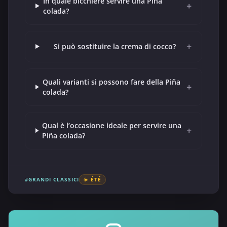
In quale bicchiere servire una Piña
+
colada?
+
Si può sostituire la crema di cocco?
Quali varianti si possono fare della Piña
+
colada?
Qual è l’occasione ideale per servire una
+
Piña colada?
#GRANDI CLASSICI
☀️ ÉTÉ