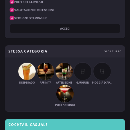
PREFERITI ILLIMITATI
2
VALUTAZIONI E RECENSIONI
3
VERSIONE STAMPABILE
4
ACCEDI
STESSA CATEGORIA
VEDI TUTTO
DESPERADO
AFFINITÀ
AFTER EIGHT
GAUGUIN
PIOGGIA D'APRILE
PORT ANTONIO
COCKTAIL CASUALE