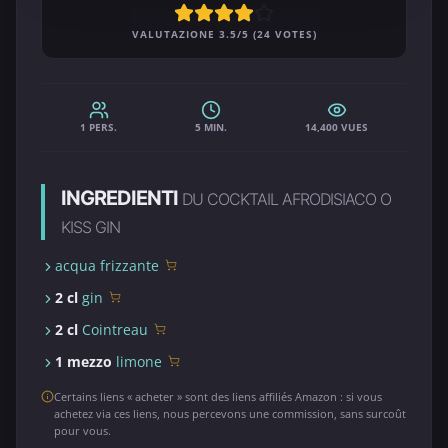
VALUTAZIONE 3.5/5 (24 VOTES)
1 PERS.
5 MIN.
14,400 VUES
INGREDIENTI
DU COCKTAIL AFRODISIACO O
KISS GIN
acqua frizzante
2 cl
gin
2 cl
Cointreau
1 mezzo
limone
Certains liens « acheter » sont des liens affiliés Amazon : si vous
achetez via ces liens, nous percevons une commission, sans surcoût
pour vous.