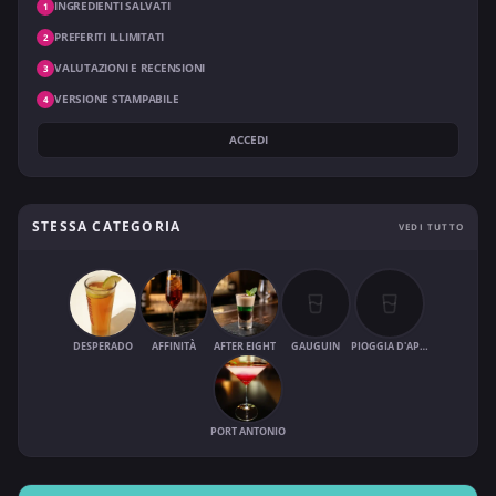
INGREDIENTI SALVATI
1
PREFERITI ILLIMITATI
2
VALUTAZIONI E RECENSIONI
3
VERSIONE STAMPABILE
4
ACCEDI
STESSA CATEGORIA
VEDI TUTTO
DESPERADO
AFFINITÀ
AFTER EIGHT
GAUGUIN
PIOGGIA D'APRILE
PORT ANTONIO