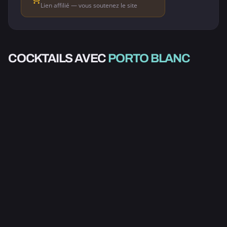
Lien affilié — vous soutenez le site
ALCOOLISÉ
COCKTAILS AVEC
PORTO BLANC
PORTO FLIP
3.0