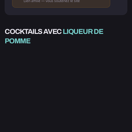
Lien affilié — vous soutenez le site
COCKTAILS AVEC
LIQUEUR DE
ALCOOLISÉ
POMME
CANADIAN RITZ FIZZ
3.0