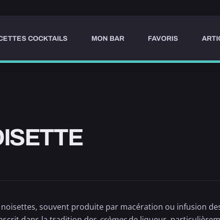
CETTES COCKTAILS
MON BAR
FAVORIS
ARTI
OISETTE
 noisettes, souvent produite par macération ou infusion des
nscrit dans la tradition des
crèmes
de liqueur, particulière