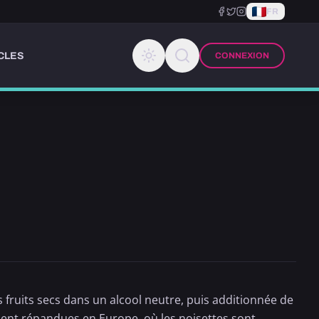
FR
CLES
CONNEXION
 fruits secs dans un alcool neutre, puis additionnée de
ment répandues en Europe, où les noisettes sont