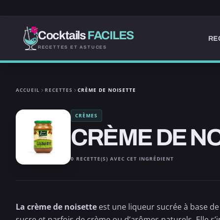
Cocktails
FACILES
RE
RECETTES ET ASTUCES
ACCUEIL
RECETTES
CRÈME DE NOISETTE
CRÈMES
CRÈME DE N
0 RECETTE(S) AVEC CET INGRÉDIENT
La crème de noisette
est une liqueur sucrée à base de
sucre et parfois de crème ou d’arômes naturels. Elle s’i