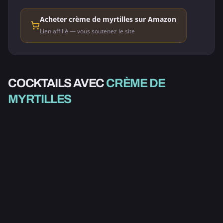
Acheter crème de myrtilles sur Amazon
Lien affilié — vous soutenez le site
COCKTAILS AVEC
CRÈME DE
ALCOOLISÉ
MYRTILLES
PURPLE VODKA
4.0