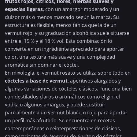
frutos rojos
, cítricos, flores, hierbas suaves y
especias ligeras
, con un amargor moderado y un
dulzor más o menos marcado según la marca. Su
estructura es flexible, menos tánica que la de un
vermut rojo, y su graduación alcohólica suele situarse
entre el 15 % y el 18 % vol. Esta combinación lo
convierte en un ingrediente apreciado para aportar
color, una textura más suave y una complejidad
aromática sin dominar el cóctel.
En mixología, el vermut rosato se utiliza sobre todo en
cócteles a base de vermut
, aperitivos alargados y
algunas variaciones de cócteles clásicos. Funciona bien
con destilados claros o aromáticos como el gin, el
vodka o algunos amargos, y puede sustituir
parcialmente a un vermut blanco o rojo para aportar
un perfil más afrutado. Se encuentra en recetas
contemporáneas o reinterpretaciones de clásicos,
como variantes de
Negroni
, de
Spritz
o de cócteles