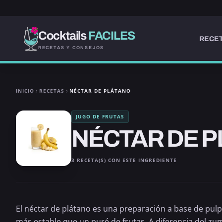
Cocktails
FACILES
RECET
RECETAS Y CONSEJOS
INICIO
RECETAS
NÉCTAR DE PLÁTANO
JUGO DE FRUTAS
NÉCTAR DE 
3 RECETA(S) CON ESTE INGREDIENTE
El néctar de plátano es una preparación a base de pul
más estable que un puré de frutas. A diferencia del zumo 