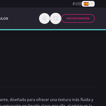
ES
ULOS
INICIAR SESIÓN
ante, diseñada para ofrecer una textura más fluida y
extracción en líquido claro; por ello, el néctar es la