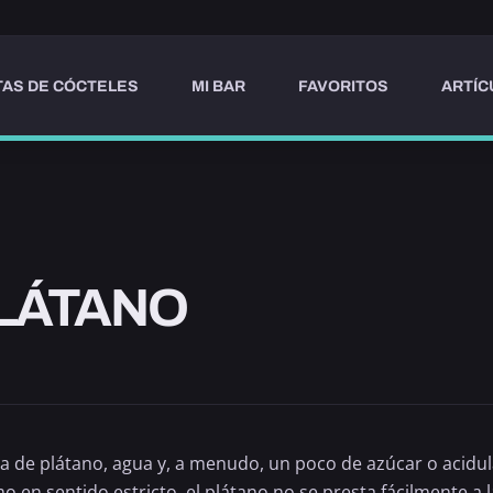
AS DE CÓCTELES
MI BAR
FAVORITOS
ARTÍC
PLÁTANO
pa de
plátano
, agua y, a menudo, un poco de azúcar o acidul
en sentido estricto, el plátano no se presta fácilmente a la 