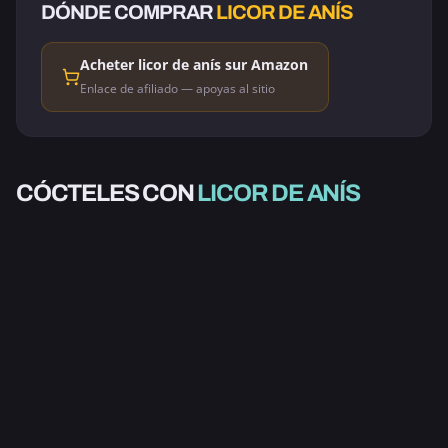
DÓNDE COMPRAR
LICOR DE ANÍS
Acheter licor de anís sur Amazon
Enlace de afiliado — apoyas al sitio
CON ALCOHOL
CÓCTELES CON
LICOR DE ANÍS
RUBIA MAREADA
2.0