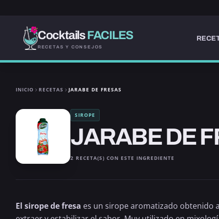
Cocktails
FACILES
RECET
RECETAS Y CONSEJOS
INICIO
RECETAS
JARABE DE FRESAS
SIROPE
JARABE DE 
2 RECETA(S) CON ESTE INGREDIENTE
El sirope de fresa
es un sirope aromatizado obtenido a
extraer y estabilizar el sabor. Muy utilizado en mixologí