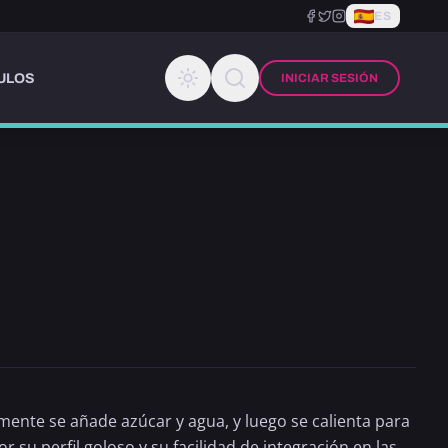
ES
ULOS
INICIAR SESIÓN
mente se añade azúcar y agua, y luego se calienta para
r su perfil goloso y su facilidad de integración en las