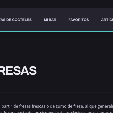
AS DE CÓCTELES
MI BAR
FAVORITOS
ARTÍC
FRESAS
 partir de
fresas
frescas o de zumo de fresa, al que general
a, forma parte de los siropes frutales clásicos, apreciados po