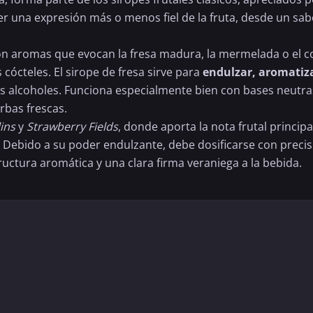
er una expresión más o menos fiel de la fruta, desde un s
on aromas que evocan la fresa madura, la mermelada o el co
 cócteles. El sirope de fresa sirve para
endulzar, aromatiza
tos alcoholes. Funciona especialmente bien con bases neutras
rbas frescas.
lins
y
Strawberry Fields
, donde aporta la nota frutal princip
ol. Debido a su poder endulzante, debe dosificarse con prec
ctura aromática y una clara firma veraniega a la bebida.