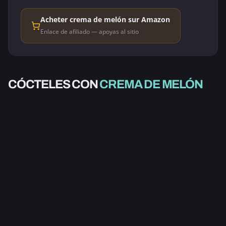
Acheter crema de melón sur Amazon
Enlace de afiliado — apoyas al sitio
CON ALCOHOL
CÓCTELES CON
CREMA DE MELÓN
ANDALUCÍA
4.0