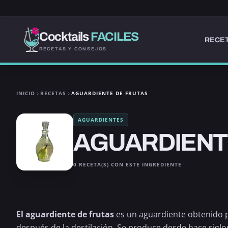
Cocktails
FACILES
RECET
RECETAS Y CONSEJOS
INICIO
RECETAS
AGUARDIENTE DE FRUTAS
AGUARDIENTES
AGUARDIENT
0 RECETA(S) CON ESTE INGREDIENTE
El aguardiente de frutas
es un aguardiente obtenido po
después de la destilación. Se produce desde hace siglo