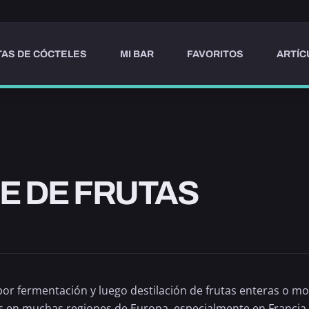
AS DE CÓCTELES
MI BAR
FAVORITOS
ARTÍC
E DE FRUTAS
r fermentación y luego destilación de frutas enteras o mos
s en muchas regiones de Europa, especialmente en Francia, 