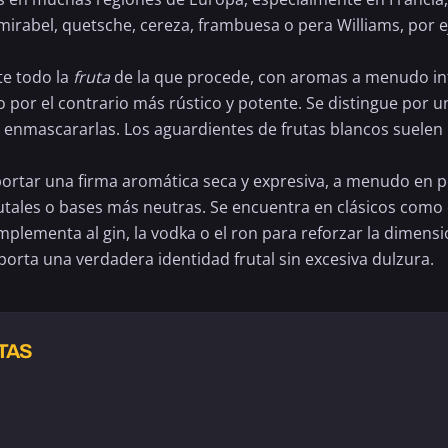
 mirabel, quetsche, cereza,
frambuesa
o pera Williams, por e
te todo la
fruta
de la que procede, con aromas a menudo inte
por el contrario más rústico y potente. Se distingue por un 
sin enmascararlas. Los aguardientes de frutas blancos suelen
a aportar una firma aromática seca y expresiva, a menudo en 
frutales o bases más neutras. Se encuentra en clásicos como
lementa al gin, la vodka o el ron para reforzar la dimensió
porta una verdadera identidad frutal sin excesiva dulzura.
TAS