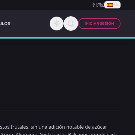
ES
ULOS
INICIAR SESIÓN
tos frutales, sin una adición notable de azúcar
Suiza, Alemania, Austria y los Balcanes, donde cada