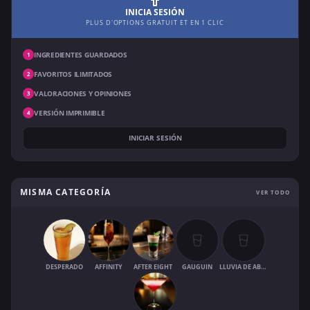
INICIA SESIÓN
PLUS D'OPTIONS GRATUIT ET EN 1 CLIC
INGREDIENTES GUARDADOS
1
FAVORITOS ILIMITADOS
2
VALORACIONES Y OPINIONES
3
VERSIÓN IMPRIMIBLE
4
INICIAR SESIÓN
MISMA CATEGORÍA
VER TODO
DESPERADO
AFFINITY
AFTER EIGHT
GAUGUIN
LLUVIA DE ABRIL