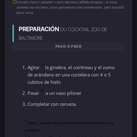
Certains liens « acheter » sont des liens affiliés Amazon : si vous
achetez via ces liens, nous percevons une commission, sans surcoût
pour vous.
PREPARACIÓN
DU COCKTAIL ZOO DE
BALTIMORE
PASO A PASO
1
Agitar
la ginebra, el cointreau y el zumo
de arándano en una coctelera con 4 o 5
cubitos de hielo
2
Pasar
a un vaso pilsner
Completar con cerveza.
1
Agitar : sacudir hasta que se forme condensación en la
coctelera
2