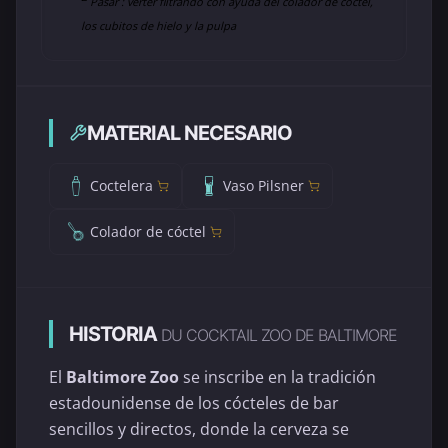
Pasar : verter filtrando con ayuda del colador de cóctel,
los cubitos de hielo y la pulpa
MATERIAL NECESARIO
Coctelera
Vaso Pilsner
Colador de cóctel
HISTORIA
DU COCKTAIL ZOO DE BALTIMORE
El
Baltimore Zoo
se inscribe en la tradición
estadounidense de los cócteles de bar
sencillos y directos, donde la cerveza se