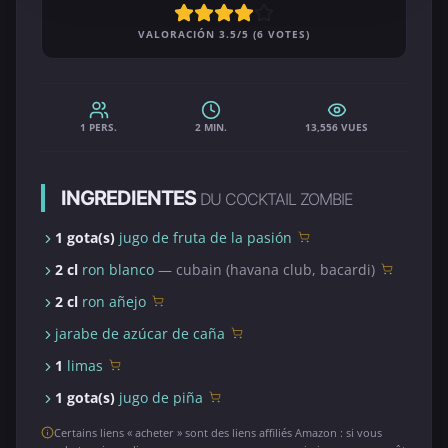
VALORACIÓN 3.5/5 (6 VOTES)
1 PERS.
2 MIN.
13,556 VUES
INGREDIENTES
DU COCKTAIL ZOMBIE
1 gota(s)
jugo de fruta de la pasión
2 cl
ron blanco
— cubain (havana club, bacardi)
2 cl
ron añejo
jarabe de azúcar de caña
1
limas
1 gota(s)
jugo de piña
Certains liens « acheter » sont des liens affiliés Amazon : si vous