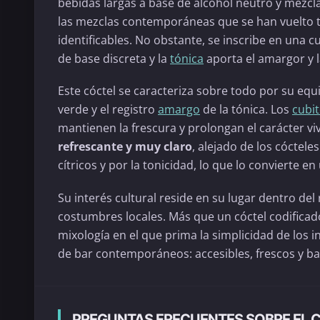
bebidas largas a base de alcohol neutro y mezcl
las mezclas contemporáneas que se han vuelto t
identificables. No obstante, se inscribe en una cu
de base discreta y la
tónica
aporta el amargor y l
Este cóctel se caracteriza sobre todo por su equil
verde y el registro
amargo
de la tónica. Los
cubit
mantienen la frescura y prolongan el carácter vi
refrescante y muy claro
, alejado de los cóctele
cítricos y por la tonicidad, lo que lo convierte
Su interés cultural reside en su lugar dentro del
costumbres locales. Más que un cóctel codificad
mixología en el que prima la simplicidad de los i
de bar contemporáneos: accesibles, frescos y bas
PREGUNTAS FRECUENTES SOBRE EL 