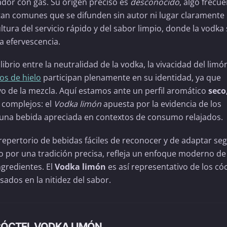
ador con gas. Su origen preciso es
desconocido
, algo frecu
an comunes que se difunden sin autor ni lugar claramente
ltura del servicio rápido y del sabor limpio, donde la vodka 
a efervescencia.
ibrio entre la neutralidad de la vodka, la vivacidad del limó
os de hielo
participan plenamente en su identidad, ya que
vo de la mezcla. Aquí estamos ante un perfil aromático
seco
s complejos: el
Vodka limón
apuesta por la evidencia de los
 en una bebida apreciada en contextos de consumo relajados.
 repertorio de bebidas fáciles de reconocer y de adaptar se
o por una tradición precisa, refleja un enfoque moderno de 
ngredientes. El
Vodka limón
es así representativo de los có
ados en la nitidez del sabor.
CÓCTEL VODKA LIMÓN