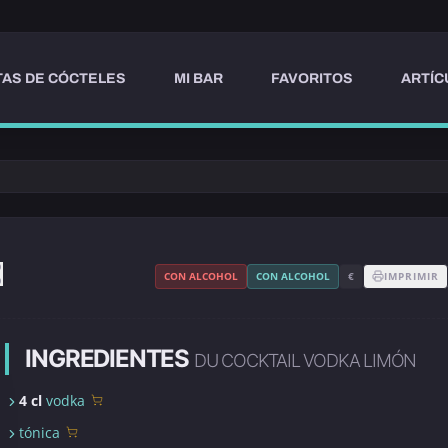
AS DE CÓCTELES
MI BAR
FAVORITOS
ARTÍC
CON ALCOHOL
CON ALCOHOL
€
IMPRIMIR
INGREDIENTES
DU COCKTAIL VODKA LIMÓN
4 cl
vodka
tónica