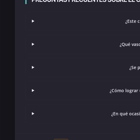
¿Este c
¿Qué vaso
¿Se p
¿Cómo lograr 
¿En qué ocas