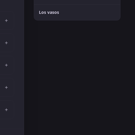
Los vasos
+
+
+
+
+