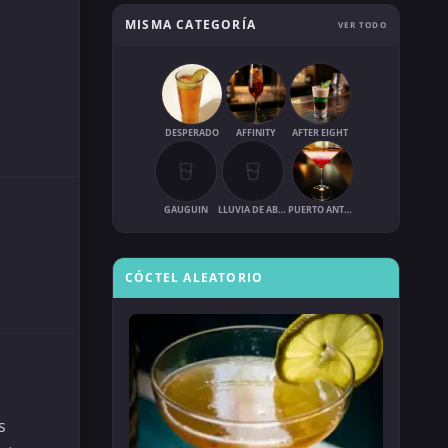
MISMA CATEGORÍA
VER TODO
DESPERADO
AFFINITY
AFTER EIGHT
GAUGUIN
LLUVIA DE ABRIL
PUERTO ANTONIO
CÓCTEL ALEATORIO
s