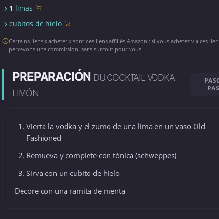
1
limas
cubitos de hielo
Certains liens « acheter » sont des liens affiliés Amazon : si vous achetez via ces lie
percevons une commission, sans surcoût pour vous.
PREPARACIÓN
DU COCKTAIL VODKA
PAS
PA
LIMÓN
Vierta la vodka y el zumo de una lima en un vaso Old
Fashioned
Remueva y complete con tónica (schweppes)
Sirva con un cubito de hielo
Decore con una ramita de menta