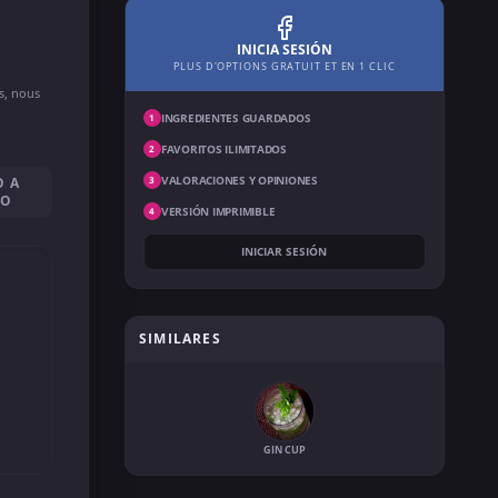
INICIA SESIÓN
PLUS D'OPTIONS GRATUIT ET EN 1 CLIC
ns, nous
INGREDIENTES GUARDADOS
1
FAVORITOS ILIMITADOS
2
VALORACIONES Y OPINIONES
O A
3
SO
VERSIÓN IMPRIMIBLE
4
INICIAR SESIÓN
SIMILARES
GIN CUP