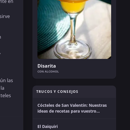
ente en
sirve
n
,
Disarita
CON ALCOHOL
gún las
la
TRUCOS Y CONSEJOS
cteles
Cócteles de San Valentín: Nuestras
ideas de recetas para vuestro
momento en pareja
El Daiquiri